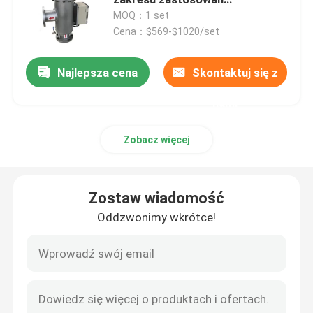
filtracyjnych
MOQ：1 set
Cena：$569-$1020/set
Przemysłowe filtry kasetowe
Najlepsza cena
Skontaktuj się z
Obudowa filtra z wieloma wkładami
nami
Obudowa filtra workowego ze stali nierdzewnej
Zobacz więcej
Automatyczny filtr samoczyszczący
Zostaw wiadomość
Ekran z drutu klinowego
Oddzwonimy wkrótce!
Klinowe kosze druciane
ekran z gięciem sitowym