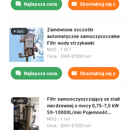
Najlepsza cena
Skontaktuj się z
nami
Zamówione szczotki
automatyczne samoczyszczalne
Filtr wody strzykawki
MOQ：1 SET
Cena：$980-$1800/set
Najlepsza cena
Skontaktuj się z
nami
Filtr samooczyszczający ze stali
nierdzewnej o mocy 0,75-7,5 kW
50-10000L/min Pojemność
Certyfikacja ISO9001
MOQ：1 set
Cena：$569-$1020/set