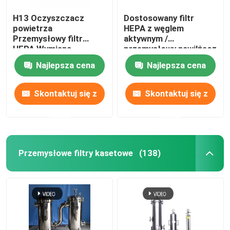
H13 Oczyszczacz
Dostosowany filtr
powietrza
HEPA z węglem
Przemysłowy filtr
aktywnym /
HEPA Wymiana
przemysłowy nawilżacz
Dostosowane
filtra powietrza
Najlepsza cena
Najlepsza cena
Skontaktuj się z
Skontaktuj się z
nami
nami
Przemysłowe filtry kasetowe
(138)