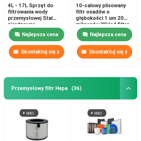
4L - 17L Sprzęt do
10-calowy plisowany
filtrowania wody
filtr osadów o
przemysłowej Stal
głębokości 1 um 20
nierdzewna
mikronów Wkład filtra
wody
Najlepsza cena
Najlepsza cena
Skontaktuj się z
Skontaktuj się z
nami
nami
Przemysłowy filtr Hepa
(36)