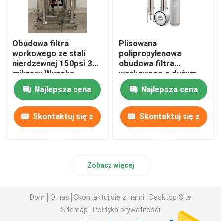
Obudowa filtra
Plisowana
workowego ze stali
polipropylenowa
nierdzewnej 150psi 3
obudowa filtra
mikrony Wysoka
workowego o dużym
wydajność
przepływie i dużej
Najlepsza cena
Najlepsza cena
średnicy
Skontaktuj się z
Skontaktuj się z
nami
nami
Zobacz więcej
Dom
O nas
Skontaktuj się z nami
Desktop Site
Sitemap
Polityka prywatności