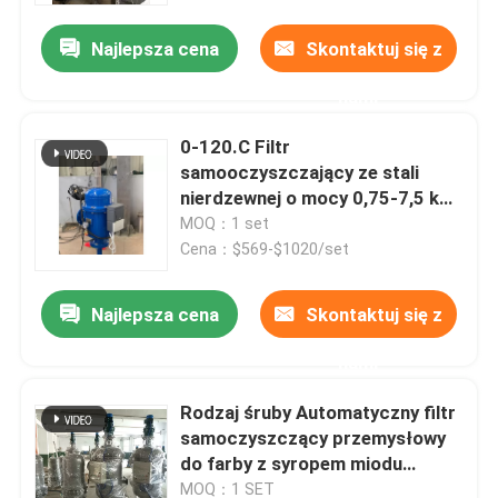
Najlepsza cena
Skontaktuj się z
nami
0-120.C Filtr
samooczyszczający ze stali
nierdzewnej o mocy 0,75-7,5 kW
Prędkość przepływu 2-200 m3/h
MOQ：1 set
Cena：$569-$1020/set
Najlepsza cena
Skontaktuj się z
Dom
nami
Rodzaj śruby Automatyczny filtr
Produkty
samoczyszczący przemysłowy
do farby z syropem miodu
chemicznego
wideo
MOQ：1 SET