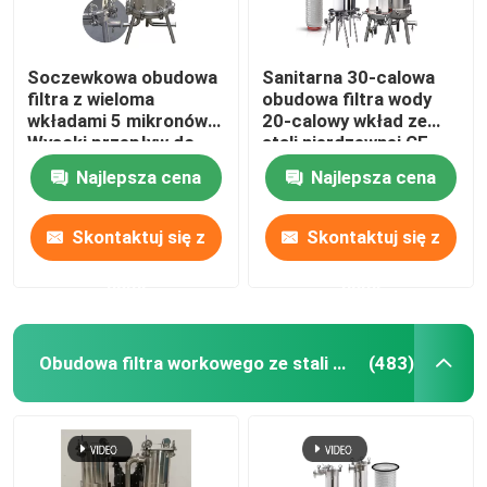
Soczewkowa obudowa
Sanitarna 30-calowa
filtra z wieloma
obudowa filtra wody
wkładami 5 mikronów
20-calowy wkład ze
Wysoki przepływ do
stali nierdzewnej CE
wina
Najlepsza cena
Najlepsza cena
Skontaktuj się z
Skontaktuj się z
nami
nami
Obudowa filtra workowego ze stali nierdzewnej
(483)