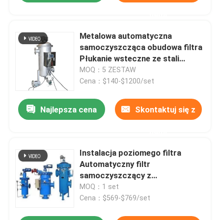
nami
Metalowa automatyczna
samoczyszcząca obudowa filtra
Płukanie wsteczne ze stali
nierdzewnej
MOQ：5 ZESTAW
Cena：$140-$1200/set
Najlepsza cena
Skontaktuj się z
nami
Instalacja poziomego filtra
Automatyczny filtr
samoczyszczący z
dostosowanym rozmiarem
MOQ：1 set
Cena：$569-$769/set