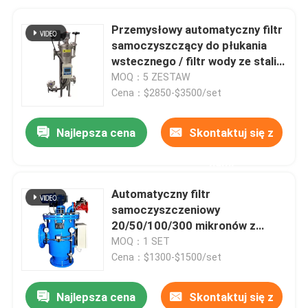
Przemysłowy automatyczny filtr
samoczyszczący do płukania
wstecznego / filtr wody ze stali
nierdzewnej CE
MOQ：5 ZESTAW
Cena：$2850-$3500/set
Najlepsza cena
Skontaktuj się z
nami
Automatyczny filtr
samoczyszczeniowy
20/50/100/300 mikronów z
elektrycznym zaworem
MOQ：1 SET
Cena：$1300-$1500/set
Najlepsza cena
Skontaktuj się z