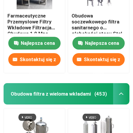
Farmaceutyczne
Obudowa
Przemysłowe Filtry
soczewkowego filtra
Wkładowe Filtracja
sanitarnego o
Obudowa 1,0 Mpa
głębokości stosu Stal
nierdzewna
Najlepsza cena
Najlepsza cena
Skontaktuj się z
Skontaktuj się z
nami
nami
Obudowa filtra z wieloma wkładami
(453)