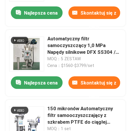
Najlepsza cena
Skontaktuj się z
nami
Automatyczny filtr
samoczyszczący 1,0 MPa
Napędy silnikowe DFX SS304 /
SS316
MOQ：5 ZESTAW
Cena：$1560-$3799/set
Najlepsza cena
Skontaktuj się z
Dom
nami
150 mikronów Automatyczny
Produkty
filtr samooczyszczający z
szkrabem PTFE do ciągłej
filtracji
wideo
MOQ：1 set