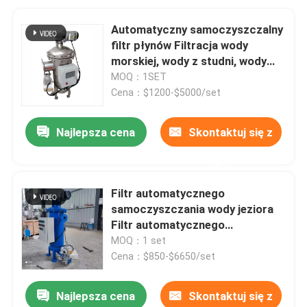
Automatyczny samoczyszczalny
filtr płynów Filtracja wody
morskiej, wody z studni, wody
podziemnej, wody rzecznej
MOQ：1SET
Cena：$1200-$5000/set
Najlepsza cena
Skontaktuj się z
nami
Filtr automatycznego
samoczyszczania wody jeziora
Filtr automatycznego
odmywania dla papierni
MOQ：1 set
Cena：$850-$6650/set
Najlepsza cena
Skontaktuj się z