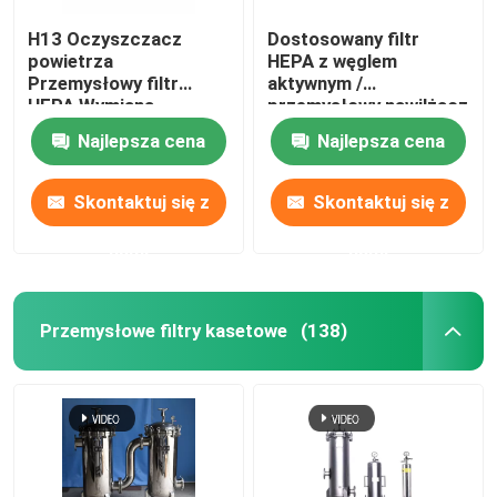
H13 Oczyszczacz
Dostosowany filtr
powietrza
HEPA z węglem
Przemysłowy filtr
aktywnym /
HEPA Wymiana
przemysłowy nawilżacz
Dostosowane
filtra powietrza
Najlepsza cena
Najlepsza cena
Skontaktuj się z
Skontaktuj się z
nami
nami
Przemysłowe filtry kasetowe
(138)