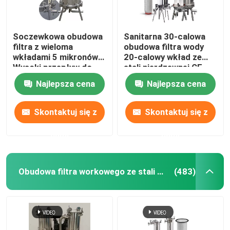
Soczewkowa obudowa
Sanitarna 30-calowa
filtra z wieloma
obudowa filtra wody
wkładami 5 mikronów
20-calowy wkład ze
Wysoki przepływ do
stali nierdzewnej CE
wina
Najlepsza cena
Najlepsza cena
Skontaktuj się z
Skontaktuj się z
nami
nami
Obudowa filtra workowego ze stali nierdzewnej
(483)