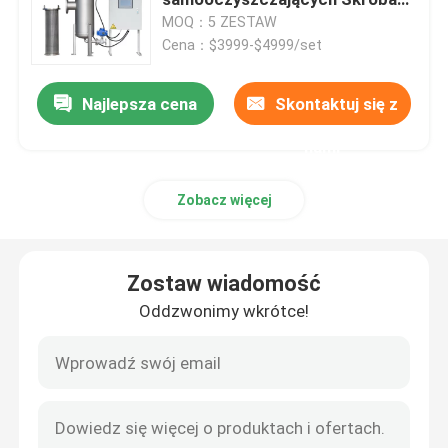
obrotowy
MOQ：5 ZESTAW
Cena：$3999-$4999/set
Przemysłowe filtry kasetowe
Najlepsza cena
Skontaktuj się z
Obudowa filtra z wieloma wkładami
nami
Obudowa filtra workowego ze stali nierdzewnej
Zobacz więcej
Automatyczny filtr samoczyszczący
Zostaw wiadomość
Ekran z drutu klinowego
Oddzwonimy wkrótce!
Klinowe kosze druciane
ekran z gięciem sitowym