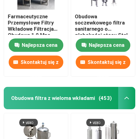
Farmaceutyczne
Obudowa
Przemysłowe Filtry
soczewkowego filtra
Wkładowe Filtracja
sanitarnego o
Obudowa 1,0 Mpa
głębokości stosu Stal
nierdzewna
Najlepsza cena
Najlepsza cena
Skontaktuj się z
Skontaktuj się z
nami
nami
Obudowa filtra z wieloma wkładami
(453)