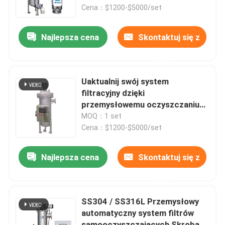
Cena：$1200-$5000/set
O nas
Najlepsza cena
Skontaktuj się z
nami
Wycieczka po fabryce
Uaktualnij swój system
Kontrola jakości
filtracyjny dzięki
przemysłowemu oczyszczaniu
wody 4" automatyczny filtr
MOQ：1 set
Skontaktuj się z nami
samooczyszczający
Cena：$1200-$5000/set
Poprosić o wycenę
Najlepsza cena
Skontaktuj się z
nami
Przemysłowe filtrowanie wody
SS304 / SS316L Przemysłowy
automatyczny system filtrów
Przemysłowy filtr Hepa
samooczyszczających Skrobak