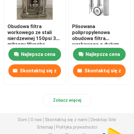
Obudowa filtra
Plisowana
workowego ze stali
polipropylenowa
nierdzewnej 150psi 3
obudowa filtra
mikrony Wysoka
workowego o dużym
wydajność
przepływie i dużej
Najlepsza cena
Najlepsza cena
średnicy
Skontaktuj się z
Skontaktuj się z
nami
nami
Zobacz więcej
Dom
O nas
Skontaktuj się z nami
Desktop Site
Sitemap
Polityka prywatności