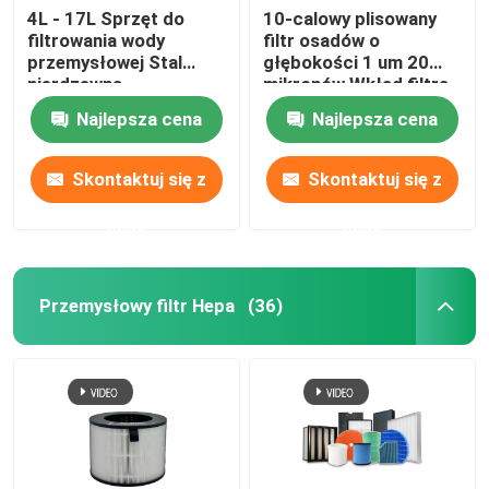
4L - 17L Sprzęt do
10-calowy plisowany
filtrowania wody
filtr osadów o
przemysłowej Stal
głębokości 1 um 20
nierdzewna
mikronów Wkład filtra
wody
Najlepsza cena
Najlepsza cena
Skontaktuj się z
Skontaktuj się z
nami
nami
Przemysłowy filtr Hepa
(36)