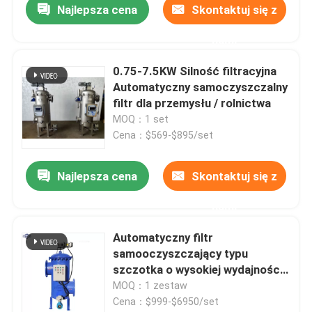
Najlepsza cena
Skontaktuj się z
nami
0.75-7.5KW Silność filtracyjna
Automatyczny samoczyszczalny
filtr dla przemysłu / rolnictwa
MOQ：1 set
Cena：$569-$895/set
Najlepsza cena
Skontaktuj się z
nami
Automatyczny filtr
samooczyszczający typu
szczotka o wysokiej wydajności
czyszczenia
MOQ：1 zestaw
Cena：$999-$6950/set