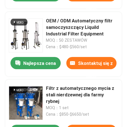
nami
OEM / ODM Automatyczny filtr
samoczyszczący Liquild
Industrial Filter Equipment
MOQ：50 ZESTAWÓW
Cena：$480-$560/set
Najlepsza cena
Skontaktuj się z
nami
Filtr z automatycznego mycia z
stali nierdzewnej dla farmy
rybnej
MOQ：1 set
Cena：$850-$6650/set