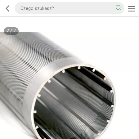
2
/
2