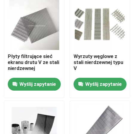
O nas
Wycieczka po fabryce
Kontrola jakości
Płyty filtrujące sieć
Wyrzuty węglowe z
ekranu drutu V ze stali
stali nierdzewnej typu
nierdzewnej
V
Skontaktuj się z nami
Wyślij zapytanie
Wyślij zapytanie
Poprosić o wycenę
Przemysłowe filtrowanie wody
Przemysłowy filtr Hepa