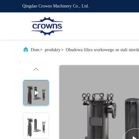
Qingdao Crowns Machinery Co., Ltd.
Dom
>
produkty
>
Obudowa filtra workowego ze stali nierd