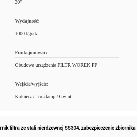
30"
Wydajność:
1000 l/godz
Funkcjonować:
Obudowa urządzenia FILTR WOREK PP
Wejście/wyjście:
Kołnierz / Tru-clamp / Gwint
rnik filtra ze stali nierdzewnej SS304
,
zabezpieczenie zbiornika f