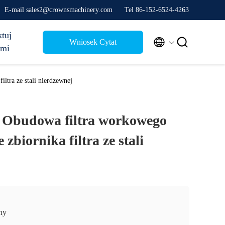
E-mail sales2@crownsmachinery.com
Tel 86-152-6524-4263
tuj


Wniosek Cytat
ami
ltra ze stali nierdzewnej
 Obudowa filtra workowego
zbiornika filtra ze stali
ny