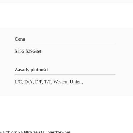
Cena
$156-$296/set
Zasady płatności
L/C, D/A, D/P, T/T, Western Union,
 zbiornika filtra ze stali nierdzewnej