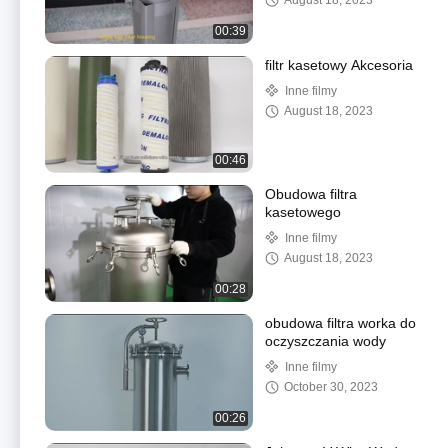
August 18, 2023
00:39
filtr kasetowy Akcesoria
Inne filmy
August 18, 2023
00:46
Obudowa filtra
kasetowego
Inne filmy
August 18, 2023
00:28
obudowa filtra worka do
oczyszczania wody
Inne filmy
October 30, 2023
00:26