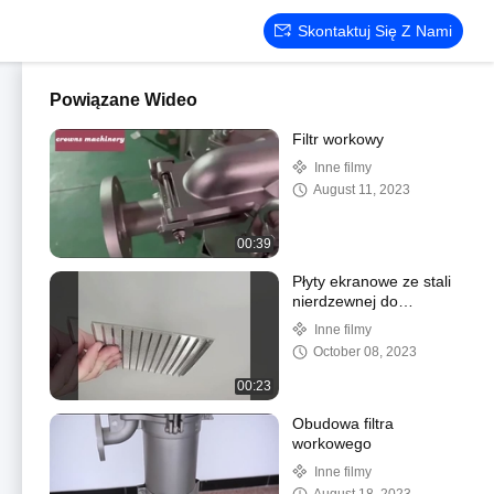
Skontaktuj Się Z Nami
Powiązane Wideo
Filtr workowy
Inne filmy
August 11, 2023
00:39
Płyty ekranowe ze stali
nierdzewnej do
filtrowania i suszenia
Inne filmy
ziarna
October 08, 2023
00:23
Obudowa filtra
workowego
Inne filmy