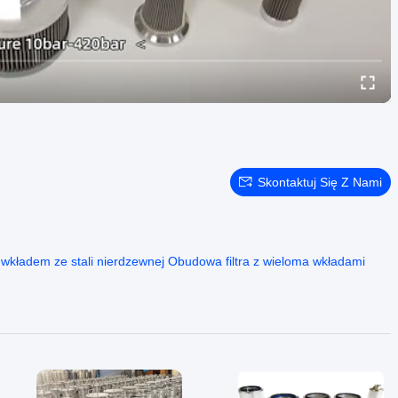
Skontaktuj Się Z Nami
z wkładem ze stali nierdzewnej Obudowa filtra z wieloma wkładami